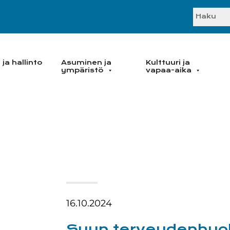
SEARC
ja hallinto
Asuminen ja
Kulttuuri ja
ympäristö
vapaa-aika
16.10.2024
Suun terveydenhuol