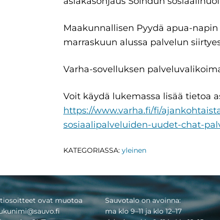
asiakasohjaus Soihdun sosiaalihuo
Maakunnallisen Pyydä apua-napin t
marraskuun alussa palvelun siirtyes
Varha-sovelluksen palveluvalikoim
Voit käydä lukemassa lisää tietoa as
https://www.varha.fi/fi/ajankohtais
sosiaalipalveluiden-uudet-chat-pal
KATEGORIASSA:
yleinen
tiosoitteet ovat muotoa
Sauvotalo on avoinna:
ukunimi@sauvo.fi
ma klo 9–11 ja klo 12–17