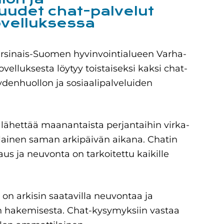
uudet chat-​palvelut
ovelluksessa
Varsinais-Suomen hyvinvointialueen Varha-
ovelluksesta löytyy toistaiseksi kaksi chat-
ydenhuollon ja sosiaalipalveluiden
 lähettää maanantaista perjantaihin virka-
lainen saman arkipäivän aikana. Chatin
aus ja neuvonta on tarkoitettu kaikille
 on arkisin saatavilla neuvontaa ja
en hakemisesta. Chat-kysymyksiin vastaa