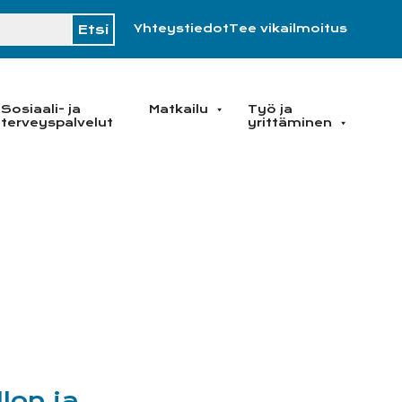
H
Yhteystiedot
Tee vikailmoitus
Sosiaali- ja
Matkailu
Työ ja
terveyspalvelut
yrittäminen
lon ja