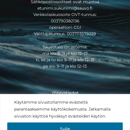
Sähköpostiosoitteet ovat muotoa
etunimi.sukunimi@sauvo.fi
Verkkolaskuosoite OVT-tunnus:
003790382136
operaattori: CGI
Välittäjätunnus: 003703575029
Sauvotalo on avoinna:
ma klo 9–11 ja klo 12–17
ti, ke ja to klo 9–11 ja klo 12–15
pe klo 9–11 ja klo 12–13
Yhteystiedot
Saavutettavuusseloste
Käytämme sivustollamme evästeitä
Tietosuojaseloste
parantaaksemme käyttökokemusta. Jatkamalla
Anna palautetta
sivuston käyttöä hyväksyt evästeiden käytön.
Copyright © 2025
Sulje