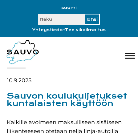
Hyppää
Hyppää
Hyppää
Hyppää
suomi
ensisijaiseen
pääsisältöön
ensisijaiseen
alatunnisteeseen
SEARCH
valikkoon
sivupalkkiin
Yhteystiedot
Tee vikailmoitus
10.9.2025
Sauvon koulukuljetukset
kuntalaisten käyttöön
Kaikille avoimeen maksulliseen sisäiseen
liikenteeseen otetaan neljä linja-autoilla