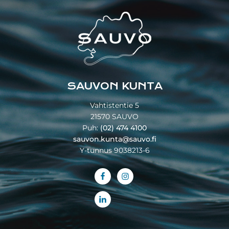
Footer
SAUVON KUNTA
Vahtistentie 5
21570 SAUVO
Puh:
(02) 474 4100
sauvon.kunta@sauvo.fi
Y-tunnus 9038213-6