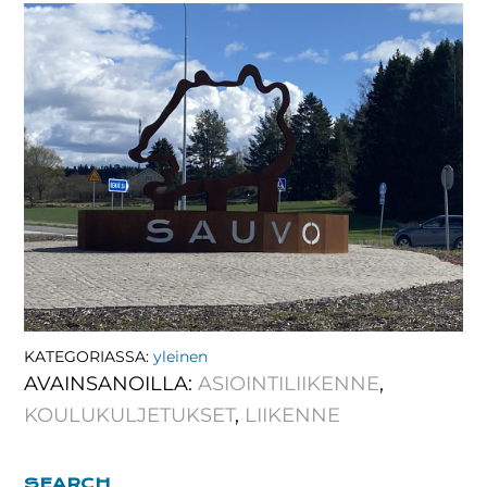
KATEGORIASSA:
yleinen
AVAINSANOILLA:
ASIOINTILIIKENNE
,
KOULUKULJETUKSET
,
LIIKENNE
SEARCH