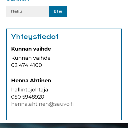
Ensisijainen
sivupalkki
Etsi
sivustolta:
Yhteystiedot
Kunnan vaihde
Kunnan vaihde
02 474 4100
Henna Ahtinen
hallintojohtaja
050 5948920
henna.ahtinen@sauvo.fi