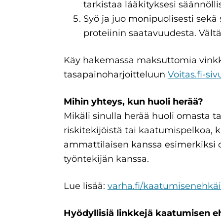
tarkistaa lääkityksesi säännöllis
Syö ja juo monipuolisesti sekä 
proteiinin saatavuudesta. Vältä
Käy hakemassa maksuttomia vinkk
tasapainoharjoitteluun
Voitas.fi-siv
Mihin yh­teys, kun huoli herää?
Mikäli sinulla herää huoli omasta t
riskitekijöistä tai kaatumispelkoa,
ammattilaisen kanssa esimerkiksi o
työntekijän kanssa.
Lue lisää:
varha.fi/kaatumisenehkäi
Hyödyllisiä linkkejä kaatumisen e