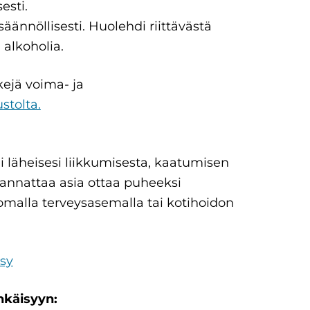
esti.
säännöllisesti. Huolehdi riittävästä
 alkoholia.
ejä voima- ja
ustolta.
ai läheisesi liikkumisesta, kaatumisen
 kannattaa asia ottaa puheeksi
malla terveysasemalla tai kotihoidon
sy
hkäisyyn: