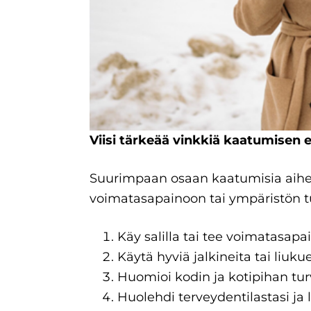
Viisi tärkeää vinkkiä kaatumisen 
Suurimpaan osaan kaatumisia aiheut
voimatasapainoon tai ympäristön tur
Käy salilla tai tee voimatasapa
Käytä hyviä jalkineita tai liuku
Huomioi kodin ja kotipihan tur
Huolehdi terveydentilastasi ja