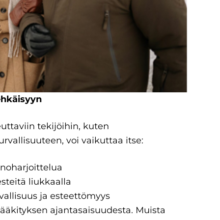
ehkäisyyn
taviin tekijöihin, kuten
vallisuuteen, voi vaikuttaa itse:
inoharjoittelua
esteitä liukkaalla
vallisuus ja esteettömyys
 lääkityksen ajantasaisuudesta. Muista