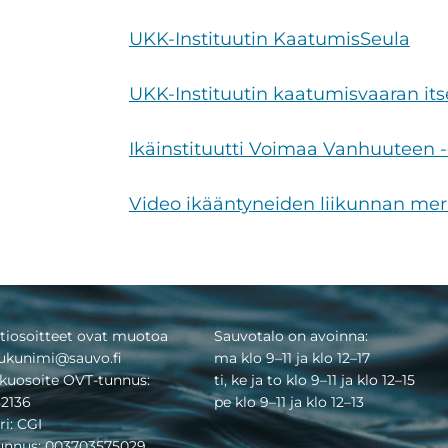
UKK-Instituutin KaatumisSeula
UKK-Instituutin kaatumisvaaran itse
Ikäinstituutti Voimaa Vanhuuteen 
Video ikääntyneiden liikunnan mer
tiosoitteet ovat muotoa
Sauvotalo on avoinna:
ukunimi@sauvo.fi
ma klo 9–11 ja klo 12–17
kuosoite OVT-tunnus:
ti, ke ja to klo 9–11 ja klo 12–15
2136
pe klo 9–11 ja klo 12–13
ri: CGI
tunnus: 003703575029