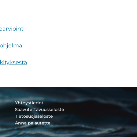
arviointi
-ohjelma
kityksestä
Yhteystiedot
Saavutettavuusseloste
Tietosuojaseloste
Anna palautetta