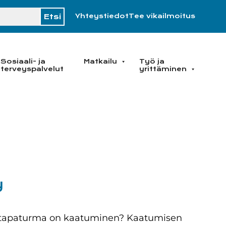
H
Yhteystiedot
Tee vikailmoitus
Sosiaali- ja
Matkailu
Työ ja
terveyspalvelut
yrittäminen
y
sin tapaturma on kaatuminen? Kaatumisen