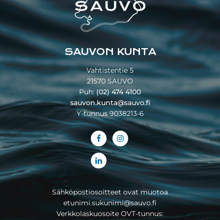
SAUVON KUNTA
Vahtistentie 5
21570 SAUVO
Puh:
(02) 474 4100
sauvon.kunta@sauvo.fi
Y-tunnus 9038213-6
Sähköpostiosoitteet ovat muotoa
etunimi.sukunimi@sauvo.fi
Verkkolaskuosoite OVT-tunnus: