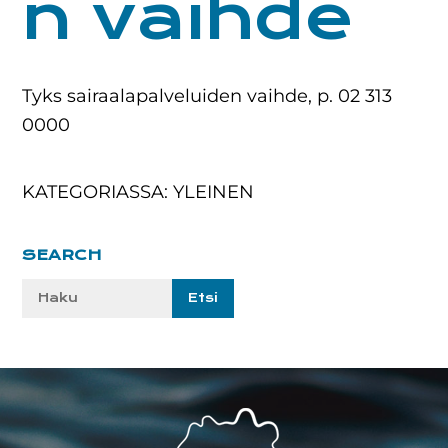
n vaihde
Tyks sairaalapalveluiden vaihde, p. 02 313
0000
KATEGORIASSA: YLEINEN
Ensisijainen
SEARCH
sivupalkki
Etsi
sivustolta:
Footer