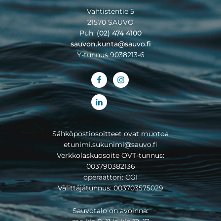
Vahtistentie 5
21570 SAUVO
Puh:
(02) 474 4100
sauvon.kunta@sauvo.fi
Y-tunnus 9038213-6
Sähköpostiosoitteet ovat muotoa
etunimi.sukunimi@sauvo.fi
Verkkolaskuosoite OVT-tunnus:
003790382136
operaattori: CGI
Välittäjätunnus: 003703575029
Sauvotalo on avoinna: