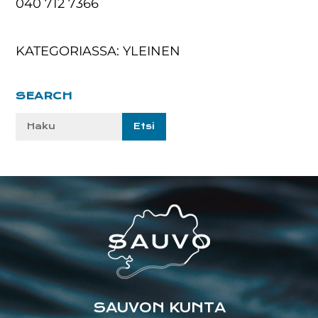
040 712 7366
KATEGORIASSA: YLEINEN
Ensisijainen
SEARCH
sivupalkki
Etsi
sivustolta:
Footer
SAUVON KUNTA