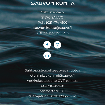
SAUVON KUNTA
Vahtistentie 5
21570 SAUVO
Puh:
(02) 474 4100
sauvon.kunta@sauvo.fi
Y-tunnus 9038213-6
Sähköpostiosoitteet ovat muotoa
etunimi.sukunimi@sauvo.fi
Verkkolaskuosoite OVT-tunnus:
003790382136
operaattori: CGI
Välittäjätunnus: 003703575029