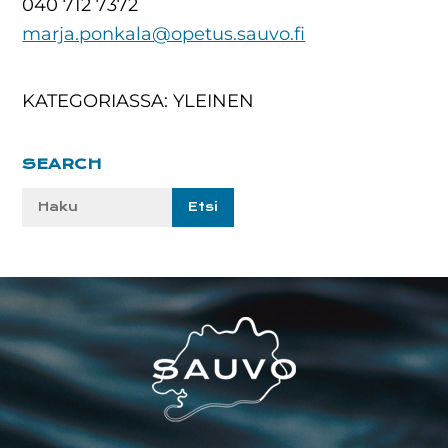
040 712 7372
marja.ponkala@opetus.sauvo.fi
KATEGORIASSA: YLEINEN
Ensisijainen
SEARCH
sivupalkki
Etsi
sivustolta:
Footer