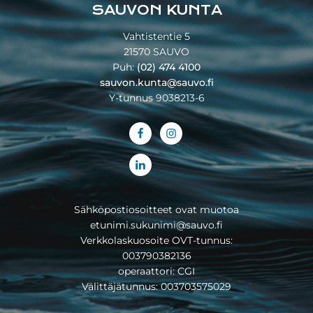
SAUVON KUNTA
Vahtistentie 5
21570 SAUVO
Puh:
(02) 474 4100
sauvon.kunta@sauvo.fi
Y-tunnus 9038213-6
Sähköpostiosoitteet ovat muotoa
etunimi.sukunimi@sauvo.fi
Verkkolaskuosoite OVT-tunnus:
003790382136
operaattori: CGI
Välittäjätunnus: 003703575029