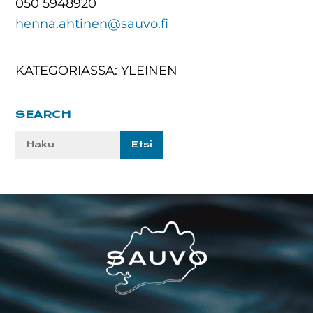
050 5948920
henna.ahtinen@sauvo.fi
KATEGORIASSA: YLEINEN
Ensisijainen
SEARCH
sivupalkki
Etsi
sivustolta:
Footer