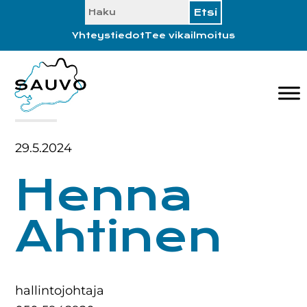
SEARCH
Hyppää
Hyppää
Hyppää
Hyppää
ensisijaiseen
pääsisältöön
ensisijaiseen
alatunnisteeseen
Yhteystiedot
Tee vikailmoitus
valikkoon
sivupalkkiin
29.5.2024
Henna
Ahtinen
hallintojohtaja