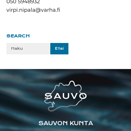
050 5948932
virpi.nipala@varha.fi
Ensisijainen
SEARCH
sivupalkki
Etsi
sivustolta:
Footer
SAUVON KUNTA