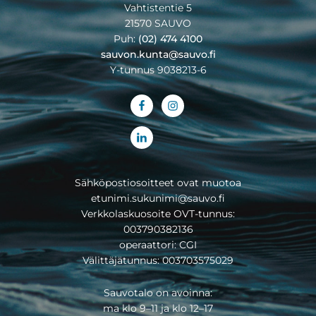
Vahtistentie 5
21570 SAUVO
Puh:
(02) 474 4100
sauvon.kunta@sauvo.fi
Y-tunnus 9038213-6
Sähköpostiosoitteet ovat muotoa
etunimi.sukunimi@sauvo.fi
Verkkolaskuosoite OVT-tunnus:
003790382136
operaattori: CGI
Välittäjätunnus: 003703575029
Sauvotalo on avoinna:
ma klo 9–11 ja klo 12–17