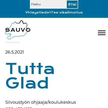
SEARCH
Hyppää
Hyppää
Hyppää
Hyppää
ensisijaiseen
pääsisältöön
ensisijaiseen
alatunnisteeseen
Yhteystiedot
Tee vikailmoitus
valikkoon
sivupalkkiin
26.5.2021
Tutta
Glad
Siivoustyön ohjaaja/koulukeskus