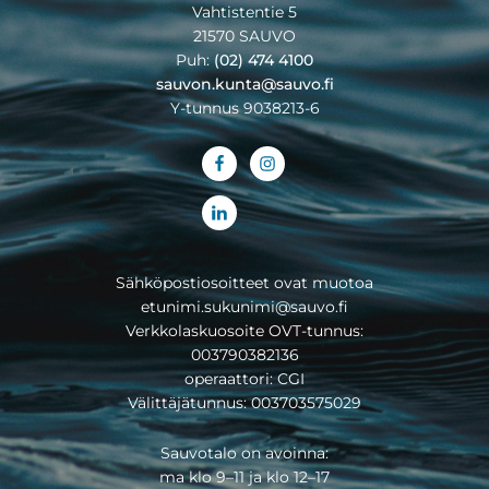
Vahtistentie 5
21570 SAUVO
Puh:
(02) 474 4100
sauvon.kunta@sauvo.fi
Y-tunnus 9038213-6
Sähköpostiosoitteet ovat muotoa
etunimi.sukunimi@sauvo.fi
Verkkolaskuosoite OVT-tunnus:
003790382136
operaattori: CGI
Välittäjätunnus: 003703575029
Sauvotalo on avoinna:
ma klo 9–11 ja klo 12–17