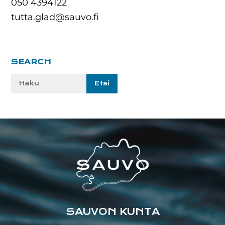
050 4394122
tutta.glad@sauvo.fi
Ensisijainen
SEARCH
sivupalkki
Etsi
sivustolta:
Footer
SAUVON KUNTA