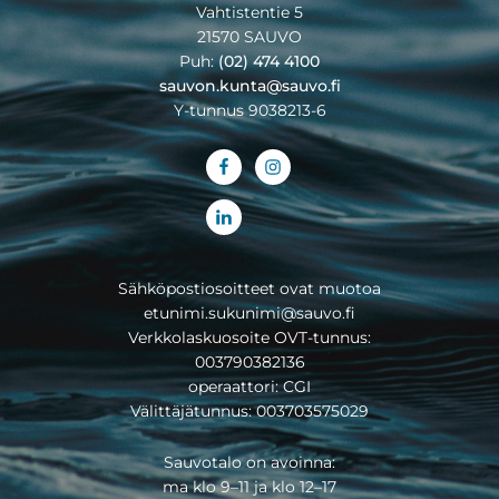
Vahtistentie 5
21570 SAUVO
Puh:
(02) 474 4100
sauvon.kunta@sauvo.fi
Y-tunnus 9038213-6
Sähköpostiosoitteet ovat muotoa
etunimi.sukunimi@sauvo.fi
Verkkolaskuosoite OVT-tunnus:
003790382136
operaattori: CGI
Välittäjätunnus: 003703575029
Sauvotalo on avoinna:
ma klo 9–11 ja klo 12–17