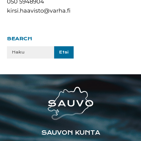
050 5948904
kirsi.haavisto@varha.fi
Ensisijainen
SEARCH
sivupalkki
Etsi
sivustolta:
Footer
SAUVON KUNTA