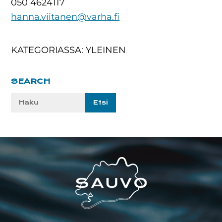
050 4624117
hanna.viitanen@varha.fi
KATEGORIASSA: YLEINEN
Ensisijainen
SEARCH
sivupalkki
Etsi
sivustolta:
Footer