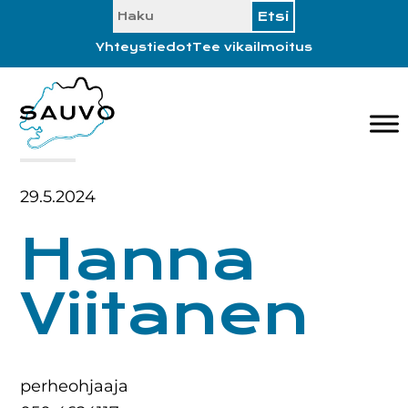
SEARCH
Hyppää
Hyppää
Hyppää
Hyppää
ensisijaiseen
pääsisältöön
ensisijaiseen
alatunnisteeseen
Yhteystiedot
Tee vikailmoitus
valikkoon
sivupalkkiin
29.5.2024
Hanna
Viitanen
perheohjaaja