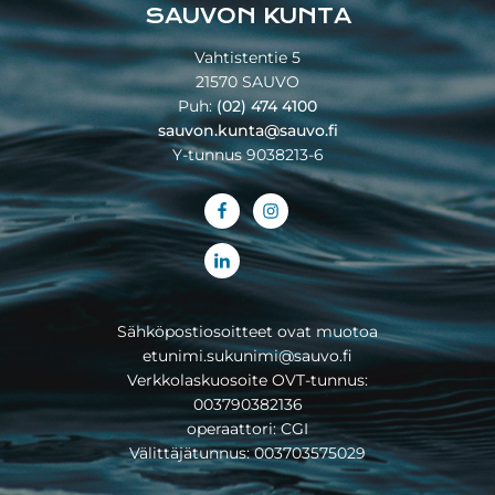
SAUVON KUNTA
Vahtistentie 5
21570 SAUVO
Puh:
(02) 474 4100
sauvon.kunta@sauvo.fi
Y-tunnus 9038213-6
Sähköpostiosoitteet ovat muotoa
etunimi.sukunimi@sauvo.fi
Verkkolaskuosoite OVT-tunnus:
003790382136
operaattori: CGI
Välittäjätunnus: 003703575029