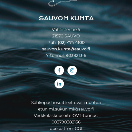
SAUVON KUNTA
Vahtistentie 5
21570 SAUVO
Puh:
(02) 474 4100
sauvon.kunta@sauvo.fi
Y-tunnus 9038213-6
Sähköpostiosoitteet ovat muotoa
etunimi.sukunimi@sauvo.fi
Verkkolaskuosoite OVT-tunnus:
003790382136
operaattori: CGI