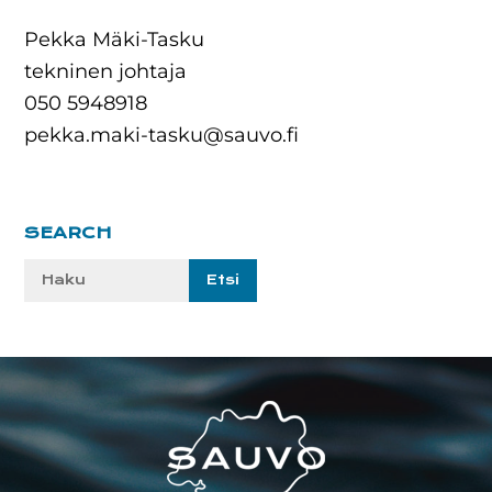
Pekka Mäki-Tasku
tekninen johtaja
050 5948918
pekka.maki-tasku@sauvo.fi
Ensisijainen
SEARCH
sivupalkki
Etsi
sivustolta:
Footer