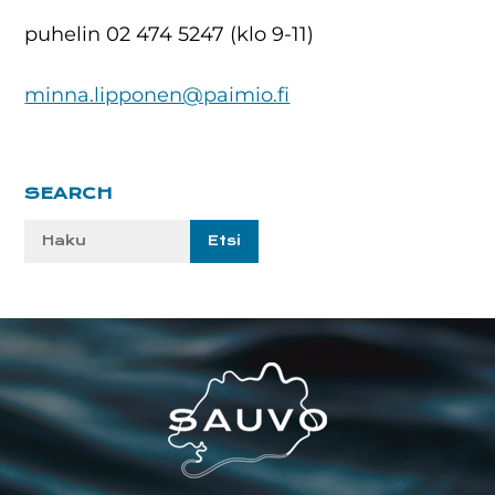
puhelin 02 474 5247 (klo 9-11)
minna.lipponen@paimio.fi
Ensisijainen
SEARCH
sivupalkki
Etsi
sivustolta:
Footer