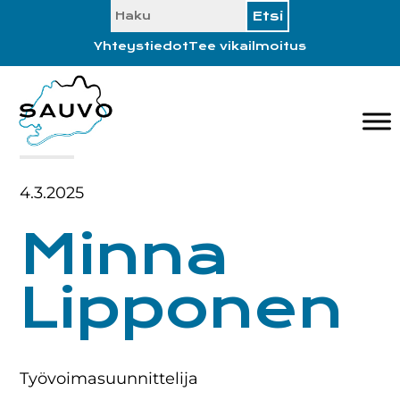
SEARCH
Hyppää
Hyppää
Hyppää
Hyppää
ensisijaiseen
pääsisältöön
ensisijaiseen
alatunnisteeseen
Yhteystiedot
Tee vikailmoitus
valikkoon
sivupalkkiin
4.3.2025
Minna
Lipponen
Työvoimasuunnittelija