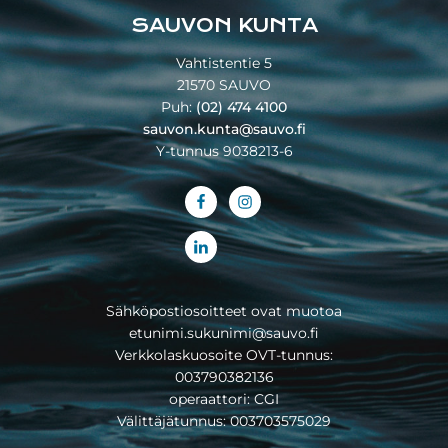
SAUVON KUNTA
Vahtistentie 5
21570 SAUVO
Puh:
(02) 474 4100
sauvon.kunta@sauvo.fi
Y-tunnus 9038213-6
Sähköpostiosoitteet ovat muotoa
etunimi.sukunimi@sauvo.fi
Verkkolaskuosoite OVT-tunnus:
003790382136
operaattori: CGI
Välittäjätunnus: 003703575029