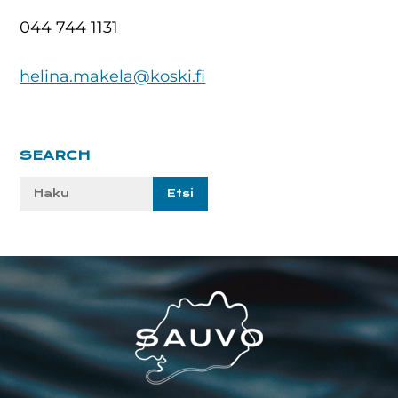
044 744 1131
helina.makela@koski.fi
Ensisijainen
SEARCH
sivupalkki
Etsi
sivustolta:
Footer