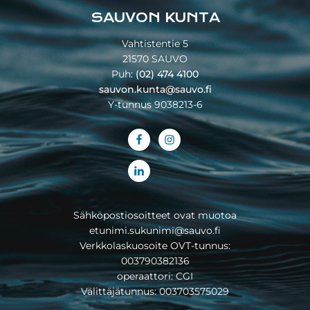
SAUVON KUNTA
Vahtistentie 5
21570 SAUVO
Puh:
(02) 474 4100
sauvon.kunta@sauvo.fi
Y-tunnus 9038213-6
Sähköpostiosoitteet ovat muotoa
etunimi.sukunimi@sauvo.fi
Verkkolaskuosoite OVT-tunnus:
003790382136
operaattori: CGI
Välittäjätunnus: 003703575029