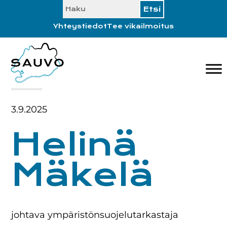
SEARCH
Hyppää
Hyppää
Hyppää
Hyppää
ensisijaiseen
pääsisältöön
ensisijaiseen
alatunnisteeseen
Yhteystiedot
Tee vikailmoitus
valikkoon
sivupalkkiin
3.9.2025
Helinä
Mäkelä
johtava ympäristönsuojelutarkastaja